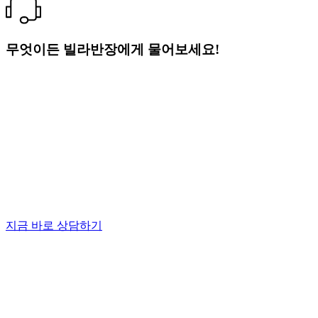
무엇이든 빌라반장에게 물어보세요!
지금 바로 상담하기