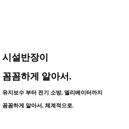
시설반장이
꼼꼼하게 알아서.
유지보수 부터 전기 소방, 엘리베이터까지
꼼꼼하게 알아서. 체계적으로.